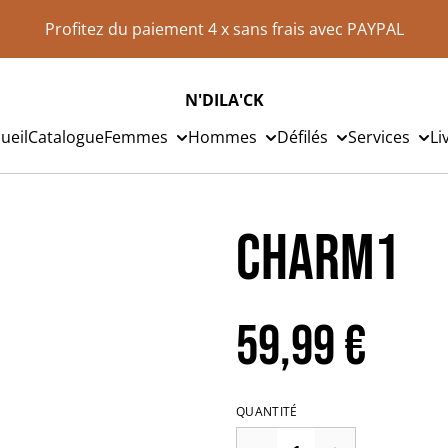
Profitez du paiement 4 x sans frais avec PAYPAL
N'DILA'CK
ueil
Catalogue
Femmes
Hommes
Défilés
Services
Li
Charm1
59,99 €
QUANTITÉ