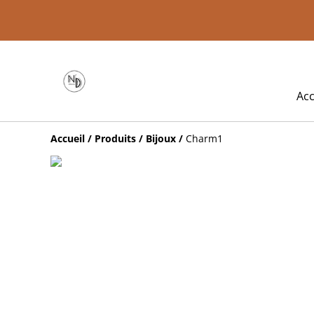
Acc
Accueil
/
Produits
/
Bijoux
/
Charm1